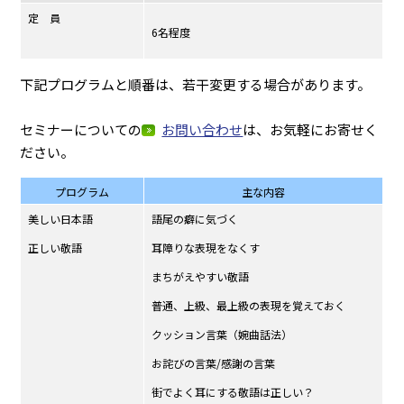
定 員
6名程度
下記プログラムと順番は、若干変更する場合があります。
セミナーについての
お問い合わせ
は、お気軽にお寄せく
ださい。
プログラム
主な内容
美しい日本語
語尾の癖に気づく
正しい敬語
耳障りな表現をなくす
まちがえやすい敬語
普通、上級、最上級の表現を覚えておく
クッション言葉（婉曲話法）
お詫びの言葉/感謝の言葉
街でよく耳にする敬語は正しい？