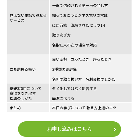
一瞬で信頼される第一声の発し方
見えない電話で魅せる
知っておこうビジネス電話の常識
サービス
ほぼ万能 洗練されたセリフ14
取り次ぎ方
名指し人不在の場合の対応
良い姿勢 立ったとき 座ったとき
立ち居振る舞い
3種類のお辞儀
名刺の取り扱い方 名刺交換のしかた
基礎3項目について
ダメ出しではなく助言する
意欲を引き出す
指導のしかた
簡潔に伝える
まとめ
本日の学びについて 教え方上達のコツ
お申し込みはこちら