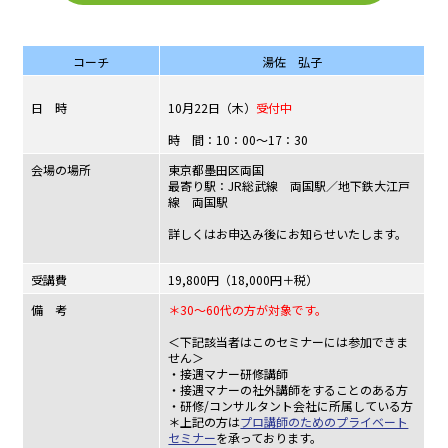
コーチ
湯佐 弘子
日 時
10月22日（木）
受付中
時 間：10：00～17：30
会場の場所
東京都墨田区両国
最寄り駅：JR総武線 両国駅／地下鉄大江戸
線 両国駅
詳しくはお申込み後にお知らせいたします。
受講費
19,800円（18,000円＋税）
備 考
＊30～60代の方が対象です。
＜下記該当者はこのセミナーには参加できま
せん＞
・接遇マナー研修講師
・接遇マナーの社外講師をすることのある方
・研修/コンサルタント会社に所属している方
＊上記の方は
プロ講師のためのプライベート
セミナー
を承っております。