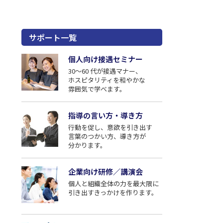
サポート一覧
個人向け接遇セミナー
30〜60 代が接遇マナー、
ホスピタリティを和やかな
雰囲気で学べます。
指導の⾔い⽅・導き⽅
⾏動を促し、意欲を引き出す
⾔葉のつかい⽅、導き⽅が
分かります。
企業向け研修／講演会
個⼈と組織全体の⼒を最⼤限に
引き出すきっかけを作ります。