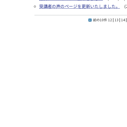
受講者の声のページを更新いたしました。
(2
前の10件
12
|
13
|
14