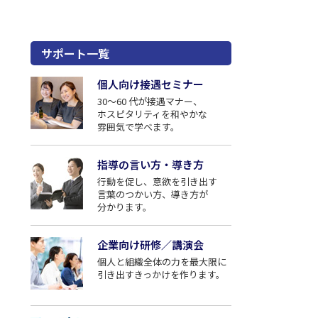
サポート一覧
個人向け接遇セミナー
30〜60 代が接遇マナー、
ホスピタリティを和やかな
雰囲気で学べます。
指導の⾔い⽅・導き⽅
⾏動を促し、意欲を引き出す
⾔葉のつかい⽅、導き⽅が
分かります。
企業向け研修／講演会
個⼈と組織全体の⼒を最⼤限に
引き出すきっかけを作ります。